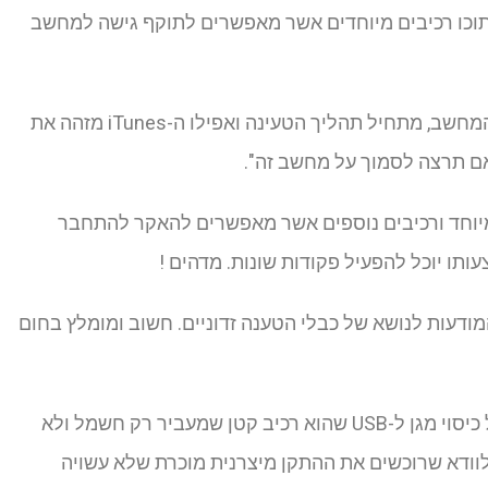
 בתוכו רכיבים מיוחדים אשר מאפשרים לתוקף גישה למחשב
לאחר שמחברים בין כבל הטעינה, האייפון והמחשב, מתחיל תהליך הטעינה ואפילו ה-iTunes מזהה את
ם תרצה לסמוך על מחשב זה".
וחד ורכיבים נוספים אשר מאפשרים להאקר להתחבר
ו יוכל להפעיל פקודות שונות. מדהים !
עות לנושא של כבלי הטענה זדוניים. חשוב ומומלץ בחום
באופן כללי ניתן ורצוי להשתמש גם בסוג של כיסוי מגן ל-USB שהוא רכיב קטן שמעביר רק חשמל ולא
וודא שרוכשים את ההתקן מיצרנית מוכרת שלא עשויה