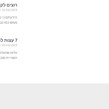
רוצים לקנ
10/04/2019
הידעתם כי כ
ממש כמו כבל 
7 עצות לתחזוקת המחשב בעסק \ בבית
10/04/2019
וודאו שהעדכ
השהיית סנכרון של ONEDRIVE ודומיו . בדיקת המחשב 